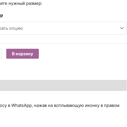
₽3,400.00
ите нужный размер:
ер
ество
В корзину
а
ехт
ди
ца.
осу в WhatsApp, нажав на всплывающую иконку в правом