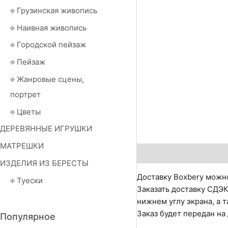
⎆ Грузинская живопись
⎆ Наивная живопись
⎆ Городской пейзаж
⎆ Пейзаж
⎆ Жанровые сцены,
портрет
⎆ Цветы
ДЕРЕВЯННЫЕ ИГРУШКИ
МАТРЕШКИ
Описание
Детали
О
ИЗДЕЛИЯ ИЗ БЕРЕСТЫ
Доставку Boxbery можно
⎆ Туески
Заказать доставку СДЭК
нижнем углу экрана, а т
Заказ будет передан на
Популярное