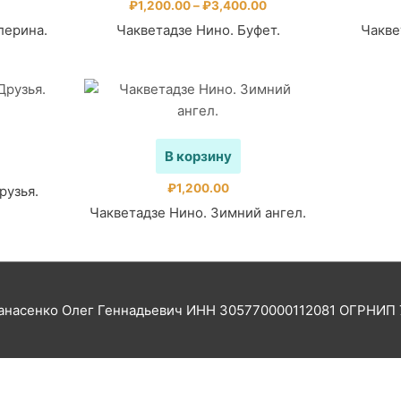
имеет
Диапазон
₽
1,200.00
–
₽
3,400.00
цен:
несколько
лерина.
Чакветадзе Нино. Буфет.
Чакве
₽1,200.00
вариаций.
–
₽3,400.00
Опции
можно
выбрать
на
странице
В корзину
товара.
₽
1,200.00
рузья.
Чакветадзе Нино. Зимний ангел.
насенко Олег Геннадьевич ИНН 305770000112081 ОГРНИП 