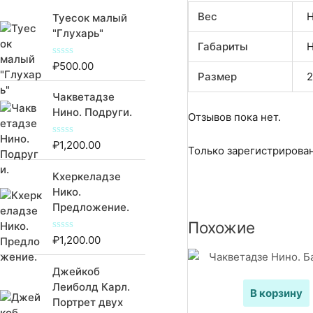
Вес
Н
Туесок малый
"Глухарь"
Габариты
Н
₽
500.00
О
ц
Размер
2
е
Чакветадзе
н
к
Нино. Подруги.
Отзывов пока нет.
а
0
и
₽
1,200.00
О
з
Только зарегистрирован
ц
5
е
Кхеркеладзе
н
к
Нико.
а
Предложение.
0
и
Похожие
з
5
₽
1,200.00
О
ц
е
Джейкоб
н
к
Леиболд Карл.
а
В корзину
Портрет двух
0
и