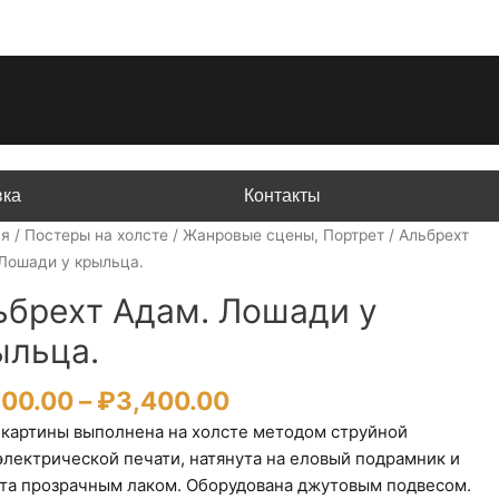
вка
Контакты
ая
/
Постеры на холсте
/
Жанровые сцены, Портрет
/ Альбрехт
Лошади у крыльца.
ьбрехт Адам. Лошади у
ыльца.
Диапазон
200.00
–
₽
3,400.00
цен:
 картины выполнена на холсте методом струйной
₽1,200.00
электрической печати, натянута на еловый подрамник и
–
та прозрачным лаком. Оборудована джутовым подвесом.