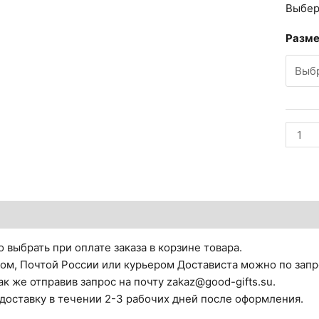
Выбер
Разм
Колич
товар
Альбр
Адам.
Лоша
тзывы (0)
у
крыль
 выбрать при оплате заказа в корзине товара.
ом, Почтой России или курьером Достависта можно по запр
ак же отправив запрос на почту zakaz@good-gifts.su.
 доставку в течении 2-3 рабочих дней после оформления.