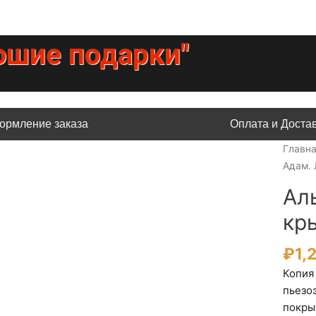
ошие подарки"
ормление заказа
Оплата и Доста
Главн
Адам. 
Ал
кр
₽
1,
Копия
пьезо
покры