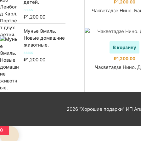
детей.
₽
1,200.00
з
5
Чакветадзе Нино. Ба
₽
1,200.00
О
ц
е
Мунье Эмиль.
н
к
Новые домашние
а
животные.
0
В корзину
и
з
₽
1,200.00
5
₽
1,200.00
О
ц
Чакветадзе Нино. Д
е
н
к
а
0
и
з
5
2026
"Хорошие подарки"
ИП Апа
0