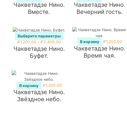
Чакветадзе Нино.
Чакветадзе Нино.
Вместе.
Вечерний гость.
Выберите параметры
Этот
Диапазон
В корзину
₽
1,200.00
₽
1,200.00
–
₽
3,400.00
Чакветадзе Нино.
Чакветадзе Нино.
товар
цен:
имеет
₽1,200.00
Время чая.
Буфет.
несколько
–
вариаций.
₽3,400.00
Опции
можно
выбрать
В корзину
₽
1,200.00
на
Чакветадзе Нино.
странице
Звёздное небо.
товара.