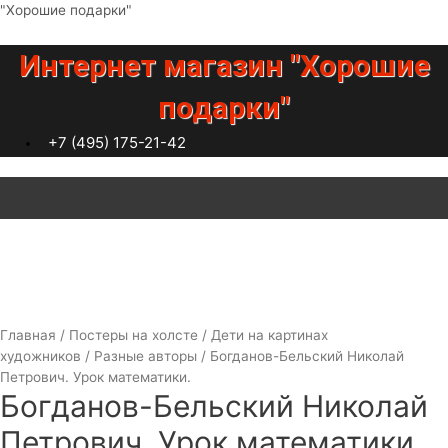
Перейти
"Хорошие подарки"
к
содержимому
Интернет магазин "Хорошие
подарки"
+7 (495) 175-21-42
Меню
Главная
/
Постеры на холсте
/
Дети на картинах
художников
/
Разные авторы
/ Богданов-Бельский Николай
Петрович. Урок математики.
Богданов-Бельский Николай
Петрович. Урок математики.