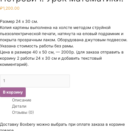
₽
1,200.00
Размер 24 х 30 см.
Копия картины выполнена на холсте методом струйной
пьезоэлектрической печати, натянута на еловый подрамник и
покрыта прозрачным лаком. Оборудована джутовым подвесом.
Указана стоимость работы без рамы.
Цена в размере 40 х 50 см, — 2000р. (для заказа отправить в
корзину 2 работы 24 х 30 см и добавить текстовый
комментарий).
Количество
товара
Богданов-
В корзину
Бельский
Описание
Николай
Детали
Петрович.
Отзывы (0)
Урок
математики.
Доставку Boxbery можно выбрать при оплате заказа в корзине
товара.