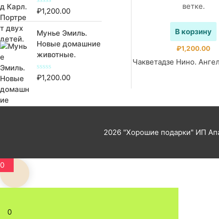
₽
1,200.00
О
ц
е
В корзину
Мунье Эмиль.
н
к
Новые домашние
а
₽
1,200.00
животные.
0
Чакветадзе Нино. Ангел
и
з
5
₽
1,200.00
О
ц
е
н
к
а
0
и
2026
"Хорошие подарки"
ИП Апа
з
5
0
0