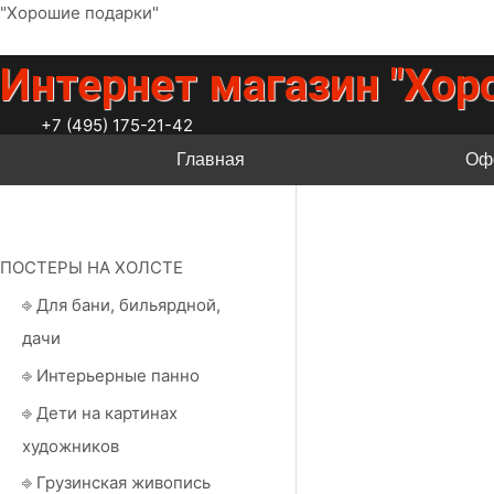
Перейти
"Хорошие подарки"
к
содержимому
Интернет магазин "Хор
+7 (495) 175-21-42
Главная
Оф
ПОСТЕРЫ НА ХОЛСТЕ
⎆ Для бани, бильярдной,
дачи
⎆ Интерьерные панно
⎆ Дети на картинах
художников
⎆ Грузинская живопись