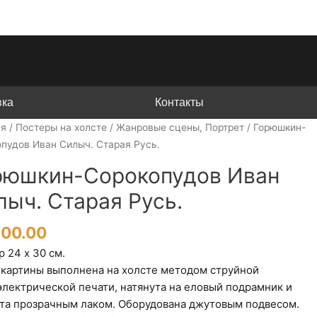
вка
Контакты
ая
/
Постеры на холсте
/
Жанровые сцены, Портрет
/ Горюшкин-
пудов Иван Силыч. Старая Русь.
рюшкин-Сорокопудов Иван
лыч. Старая Русь.
200.00
 24 х 30 см.
 картины выполнена на холсте методом струйной
электрической печати, натянута на еловый подрамник и
та прозрачным лаком. Оборудована джутовым подвесом.