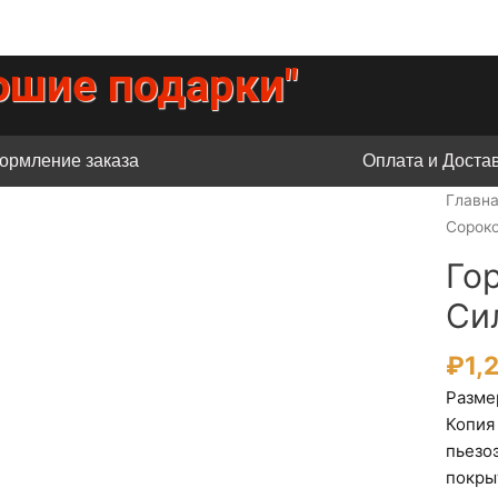
ошие подарки"
ормление заказа
Оплата и Доста
Главн
Сороко
Го
Си
₽
1,
Размер
Копия
пьезо
покры