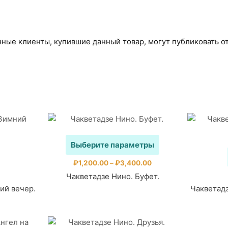
ные клиенты, купившие данный товар, могут публиковать о
Этот
Выберите параметры
товар
имеет
Диапазон
₽
1,200.00
–
₽
3,400.00
цен:
несколько
Чакветадзе Нино. Буфет.
₽1,200.00
вариаций.
ий вечер.
Чакветадз
–
₽3,400.00
Опции
можно
выбрать