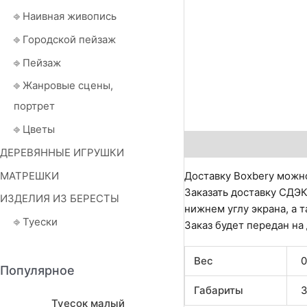
⎆ Наивная живопись
⎆ Городской пейзаж
⎆ Пейзаж
⎆ Жанровые сцены,
портрет
⎆ Цветы
Описание
Детали
О
ДЕРЕВЯННЫЕ ИГРУШКИ
МАТРЕШКИ
Доставку Boxbery можно
Заказать доставку СДЭК
ИЗДЕЛИЯ ИЗ БЕРЕСТЫ
нижнем углу экрана, а т
⎆ Туески
Заказ будет передан на
Вес
0
Популярное
Габариты
3
Туесок малый