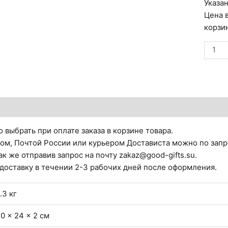
Указа
Цена в
корзи
Колич
товар
Горюш
Сорок
Иван
тзывы (0)
Силыч
Стара
 выбрать при оплате заказа в корзине товара.
Русь.
ом, Почтой России или курьером Достависта можно по запр
ак же отправив запрос на почту zakaz@good-gifts.su.
 доставку в течении 2-3 рабочих дней после оформления.
.3 кг
0 × 24 × 2 см