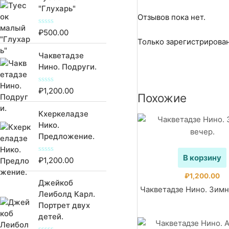
"Глухарь"
Отзывов пока нет.
₽
500.00
О
ц
Только зарегистрирован
е
Чакветадзе
н
к
Нино. Подруги.
а
0
и
₽
1,200.00
О
з
Похожие
ц
5
е
Кхеркеладзе
н
к
Нико.
а
Предложение.
0
и
з
В корзину
5
₽
1,200.00
О
ц
е
₽
1,200.00
Джейкоб
н
Чакветадзе Нино. Зимн
к
Леиболд Карл.
а
Портрет двух
0
и
детей.
з
5