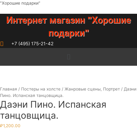
Перейти
"Хорошие подарки"
к
содержимому
Интернет магазин "Хорошие
подарки"
+7 (495) 175-21-42
Меню
Главная
/
Постеры на холсте
/
Жанровые сцены, Портрет
/ Даэни
Пино. Испанская танцовщица.
Даэни Пино. Испанская
танцовщица.
₽
1,200.00