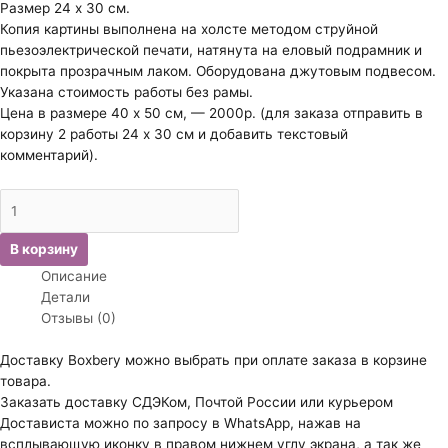
Размер 24 х 30 см.
Копия картины выполнена на холсте методом струйной
пьезоэлектрической печати, натянута на еловый подрамник и
покрыта прозрачным лаком. Оборудована джутовым подвесом.
Указана стоимость работы без рамы.
Цена в размере 40 х 50 см, — 2000р. (для заказа отправить в
корзину 2 работы 24 х 30 см и добавить текстовый
комментарий).
Количество
товара
Даэни
В корзину
Пино.
Описание
Испанская
Детали
танцовщица.
Отзывы (0)
Доставку Boxbery можно выбрать при оплате заказа в корзине
товара.
Заказать доставку СДЭКом, Почтой России или курьером
Достависта можно по запросу в WhatsApp, нажав на
всплывающую иконку в правом нижнем углу экрана, а так же