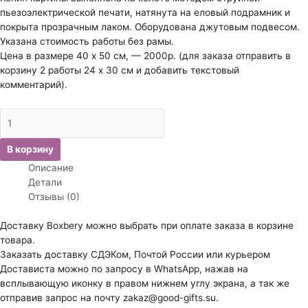
пьезоэлектрической печати, натянута на еловый подрамник и
покрыта прозрачным лаком. Оборудована джутовым подвесом.
Указана стоимость работы без рамы.
Цена в размере 40 х 50 см, — 2000р. (для заказа отправить в
корзину 2 работы 24 х 30 см и добавить текстовый
комментарий).
Количество
товара
Заика
В корзину
Оксана.
Описание
Китайский
Детали
кот.
Отзывы (0)
Доставку Boxbery можно выбрать при оплате заказа в корзине
товара.
Заказать доставку СДЭКом, Почтой России или курьером
Достависта можно по запросу в WhatsApp, нажав на
всплывающую иконку в правом нижнем углу экрана, а так же
отправив запрос на почту zakaz@good-gifts.su.