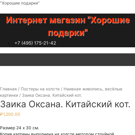
Перейти
"Хорошие подарки"
к
содержимому
Интернет магазин "Хорошие
подарки"
+7 (495) 175-21-42
Меню
Главная
/
Постеры на холсте
/
Наивная живопись, весёлые
картинки
/ Заика Оксана. Китайский кот.
Заика Оксана. Китайский кот.
₽
1,200.00
Размер 24 х 30 см.
Копия картины выполнена на холсте методом струйной