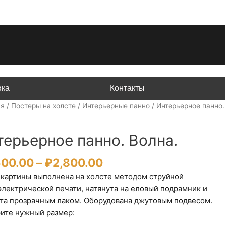
вка
Контакты
ая
/
Постеры на холсте
/
Интерьерные панно
/ Интерьерное панно.
терьерное панно. Волна.
Диапазон
500.00
–
₽
2,800.00
цен:
 картины выполнена на холсте методом струйной
₽1,500.00
электрической печати, натянута на еловый подрамник и
–
та прозрачным лаком. Оборудована джутовым подвесом.
₽2,800.00
ите нужный размер: