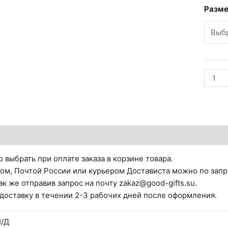
Разм
Колич
товар
Интер
панно.
Волна
тзывы (0)
 выбрать при оплате заказа в корзине товара.
ом, Почтой России или курьером Достависта можно по запр
ак же отправив запрос на почту zakaz@good-gifts.su.
 доставку в течении 2-3 рабочих дней после оформления.
/Д