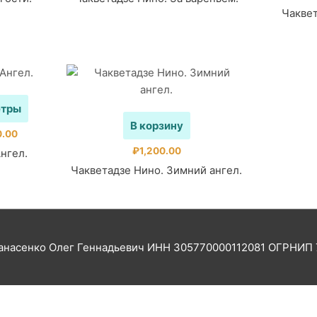
Чаквет
Этот
етры
товар
В корзину
имеет
Диапазон
0.00
цен:
несколько
₽
1,200.00
нгел.
₽1,200.00
вариаций.
Чакветадзе Нино. Зимний ангел.
–
₽3,400.00
Опции
можно
выбрать
на
насенко Олег Геннадьевич ИНН 305770000112081 ОГРНИП 
странице
товара.