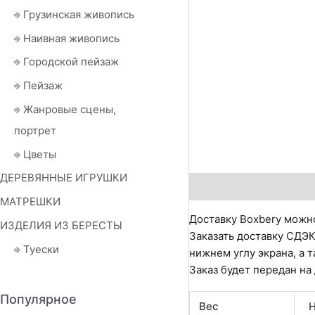
⎆ Грузинская живопись
⎆ Наивная живопись
⎆ Городской пейзаж
⎆ Пейзаж
⎆ Жанровые сцены,
портрет
⎆ Цветы
ДЕРЕВЯННЫЕ ИГРУШКИ
Описание
Детали
О
МАТРЕШКИ
Доставку Boxbery можно
ИЗДЕЛИЯ ИЗ БЕРЕСТЫ
Заказать доставку СДЭК
⎆ Туески
нижнем углу экрана, а т
Заказ будет передан на
Популярное
Вес
Н