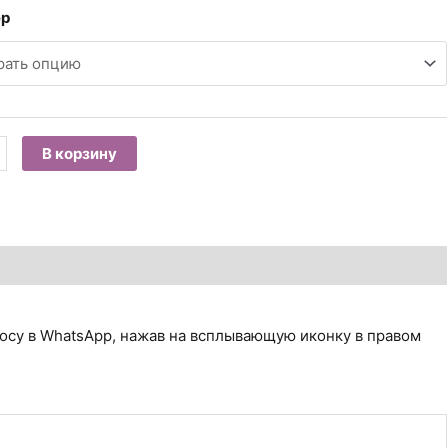
ер
ество
В корзину
а
ьерное
.
осу в WhatsApp, нажав на всплывающую иконку в правом