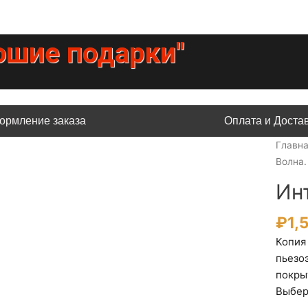
ошие подарки"
ормление заказа
Оплата и Доста
Главн
Волна.
Ин
₽
1,
Копия
пьезо
покры
Выбер