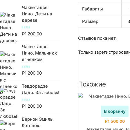
Чакветадзе
Габариты
Н
Нино. Дети на
дереве.
Размер
3
₽
1,200.00
О
ц
Отзывов пока нет.
е
Чакветадзе
н
к
Только зарегистрирован
Нино. Мальчик с
а
ягненком.
0
и
з
5
₽
1,200.00
О
ц
е
Похожие
Тевдорадзе
н
к
Ладо. За любовь!
а
0
и
₽
1,200.00
О
з
ц
В корзину
5
е
Вернон Эмиль.
н
₽
1,500.00
к
Котенок.
а
Чакветадзе Нино. В 