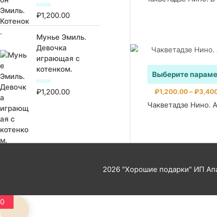
0
и
₽
1,200.00
О
з
ц
5
е
Мунье Эмиль.
н
к
Девочка
а
играющая с
0
и
котенком.
з
Выберите парам
5
₽
1,200.00
О
₽
1,200.00
–
₽
3,40
ц
Чакветадзе Нино. А
е
н
к
а
0
и
з
5
2026
"Хорошие подарки"
ИП Апа
0