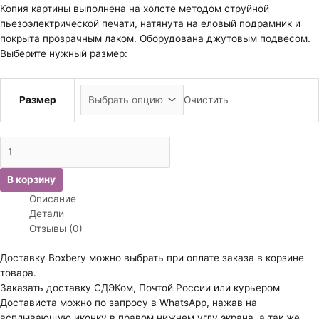
₽1,500.00
Копия картины выполнена на холсте методом струйной
–
пьезоэлектрической печати, натянута на еловый подрамник и
₽2,800.00
покрыта прозрачным лаком. Оборудована джутовым подвесом.
Выберите нужный размер:
Размер
Очистить
Количество
товара
Интерьерное
В корзину
панно.
Описание
Экзотический
Детали
цветок.
Отзывы (0)
Доставку Boxbery можно выбрать при оплате заказа в корзине
товара.
Заказать доставку СДЭКом, Почтой России или курьером
Достависта можно по запросу в WhatsApp, нажав на
всплывающую иконку в правом нижнем углу экрана, а так же