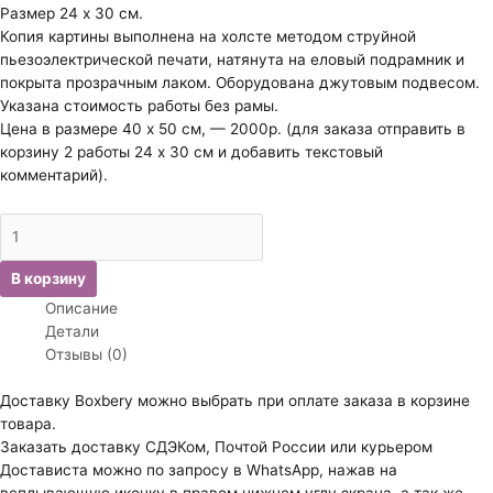
Размер 24 х 30 см.
Копия картины выполнена на холсте методом струйной
пьезоэлектрической печати, натянута на еловый подрамник и
покрыта прозрачным лаком. Оборудована джутовым подвесом.
Указана стоимость работы без рамы.
Цена в размере 40 х 50 см, — 2000р. (для заказа отправить в
корзину 2 работы 24 х 30 см и добавить текстовый
комментарий).
Количество
товара
Каналетто
В корзину
Джованни.
Описание
Большой
Детали
канал.
Отзывы (0)
Доставку Boxbery можно выбрать при оплате заказа в корзине
товара.
Заказать доставку СДЭКом, Почтой России или курьером
Достависта можно по запросу в WhatsApp, нажав на
всплывающую иконку в правом нижнем углу экрана, а так же