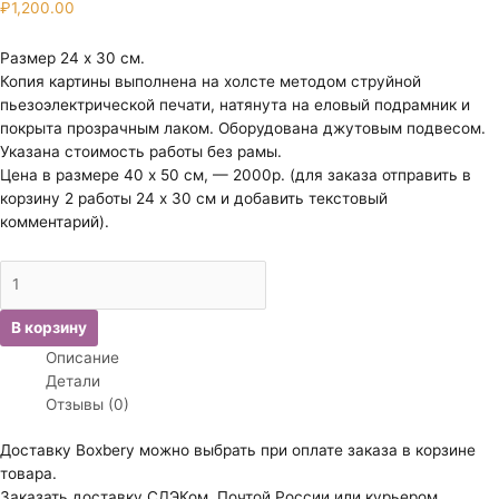
₽
1,200.00
Размер 24 х 30 см.
Копия картины выполнена на холсте методом струйной
пьезоэлектрической печати, натянута на еловый подрамник и
покрыта прозрачным лаком. Оборудована джутовым подвесом.
Указана стоимость работы без рамы.
Цена в размере 40 х 50 см, — 2000р. (для заказа отправить в
корзину 2 работы 24 х 30 см и добавить текстовый
комментарий).
Количество
товара
Коеккоек
В корзину
Виллем.
Описание
Голландская
Детали
уличная
Отзывы (0)
сценка.
Доставку Boxbery можно выбрать при оплате заказа в корзине
товара.
Заказать доставку СДЭКом, Почтой России или курьером