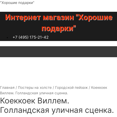
Перейти
"Хорошие подарки"
к
содержимому
Интернет магазин "Хорошие
подарки"
+7 (495) 175-21-42
Меню
Главная
/
Постеры на холсте
/
Городской пейзаж
/ Коеккоек
Виллем. Голландская уличная сценка.
Коеккоек Виллем.
Голландская уличная сценка.