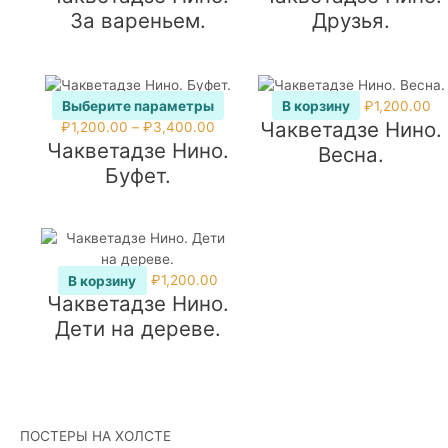
За вареньем.
Друзья.
Выберите параметры
В корзину
₽
1,200.00
Чакветадзе Нино.
Этот
Диапазон
₽
1,200.00
–
₽
3,400.00
Чакветадзе Нино.
товар
цен:
Весна.
имеет
₽1,200.00
Буфет.
несколько
–
вариаций.
₽3,400.00
Опции
можно
выбрать
В корзину
₽
1,200.00
на
Чакветадзе Нино.
странице
Дети на дереве.
товара.
ПОСТЕРЫ НА ХОЛСТЕ