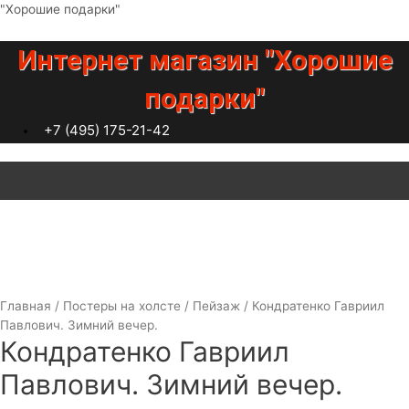
Перейти
"Хорошие подарки"
к
содержимому
Интернет магазин "Хорошие
подарки"
+7 (495) 175-21-42
Меню
Главная
/
Постеры на холсте
/
Пейзаж
/ Кондратенко Гавриил
Павлович. Зимний вечер.
Кондратенко Гавриил
Павлович. Зимний вечер.