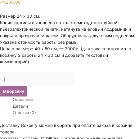
₽
1,200.00
Размер 24 х 30 см.
Копия картины выполнена на холсте методом струйной
пьезоэлектрической печати, натянута на еловый подрамник и
покрыта прозрачным лаком. Оборудована джутовым подвесом.
Указана стоимость работы без рамы.
Цена в размере 40 х 50 см, — 2000р. (для заказа отправить в
корзину 2 работы 24 х 30 см и добавить текстовый
комментарий).
Количество
товара
Кондратенко
В корзину
Гавриил
Описание
Павлович.
Детали
Зимний
Отзывы (0)
вечер.
Доставку Boxbery можно выбрать при оплате заказа в корзине
товара.
Заказать доставку СДЭКом, Почтой России или курьером