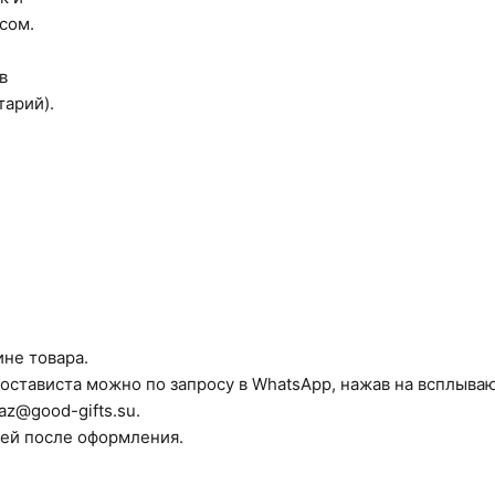
сом.
в
тарий).
ине товара.
остависта можно по запросу в WhatsApp, нажав на всплыва
az@good-gifts.su.
ней после оформления.