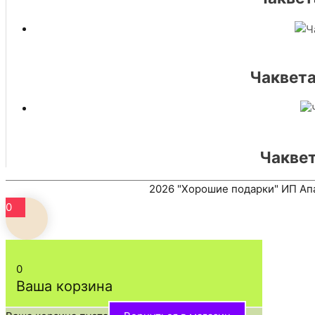
Чаквета
Чаквет
2026
"Хорошие подарки"
ИП Апа
0
0
Ваша корзина