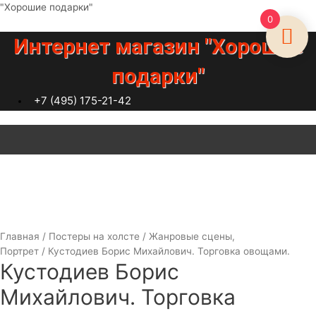
Перейти
"Хорошие подарки"
0
к
содержимому
Интернет магазин "Хорошие
подарки"
+7 (495) 175-21-42
Меню
Главная
/
Постеры на холсте
/
Жанровые сцены,
Портрет
/ Кустодиев Борис Михайлович. Торговка овощами.
Кустодиев Борис
Михайлович. Торговка