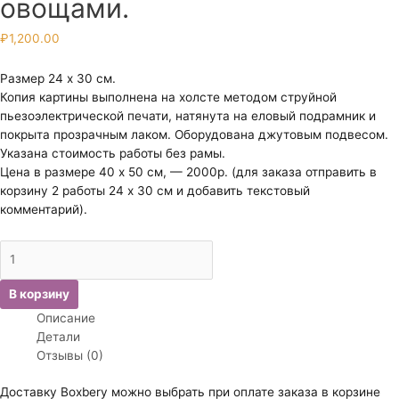
овощами.
₽
1,200.00
Размер 24 х 30 см.
Копия картины выполнена на холсте методом струйной
пьезоэлектрической печати, натянута на еловый подрамник и
покрыта прозрачным лаком. Оборудована джутовым подвесом.
Указана стоимость работы без рамы.
Цена в размере 40 х 50 см, — 2000р. (для заказа отправить в
корзину 2 работы 24 х 30 см и добавить текстовый
комментарий).
Количество
товара
Кустодиев
В корзину
Борис
Описание
Михайлович.
Детали
Торговка
Отзывы (0)
овощами.
Доставку Boxbery можно выбрать при оплате заказа в корзине