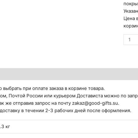
покры
Указа
Цена в
корзи
Колич
товар
Маков
Конст
Егоро
тзывы (0)
Под
венец
 выбрать при оплате заказа в корзине товара.
ом, Почтой России или курьером Достависта можно по запр
ак же отправив запрос на почту zakaz@good-gifts.su.
 доставку в течении 2-3 рабочих дней после оформления.
.3 кг