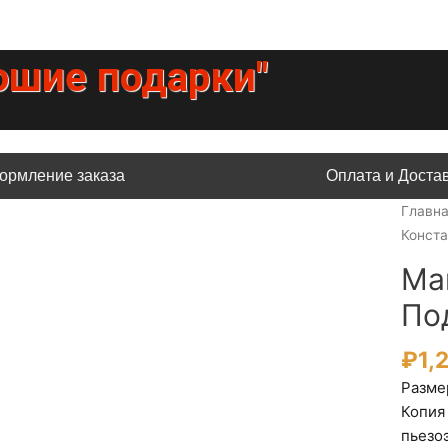
ошие подарки"
ормление заказа
Оплата и Доста
Главн
Конста
Ма
По
₽
1,
Размер
Копия
пьезо