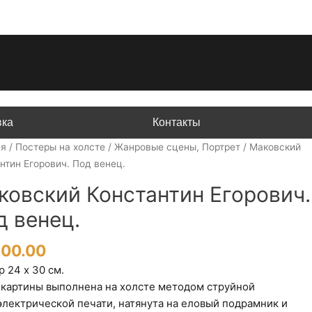
вка
Контакты
ая
/
Постеры на холсте
/
Жанровые сцены, Портрет
/ Маковский
нтин Егорович. Под венец.
ковский Константин Егорович.
д венец.
200.00
 24 х 30 см.
 картины выполнена на холсте методом струйной
электрической печати, натянута на еловый подрамник и