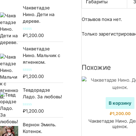
Габариты
3
Чакветадзе
Нино. Дети на
Отзывов пока нет.
дереве.
Только зарегистрирован
₽
1,200.00
О
ц
е
Чакветадзе
н
к
Нино. Мальчик с
а
ягненком.
0
Похожие
и
з
5
₽
1,200.00
О
ц
е
Тевдорадзе
н
к
Ладо. За любовь!
а
В корзину
0
и
₽
1,200.00
О
з
₽
1,200.00
ц
5
е
Чакветадзе Нино. Де
Вернон Эмиль.
н
щенок.
к
Котенок.
а