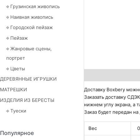
⎆ Грузинская живопись
⎆ Наивная живопись
⎆ Городской пейзаж
⎆ Пейзаж
⎆ Жанровые сцены,
портрет
⎆ Цветы
Описание
Детали
О
ДЕРЕВЯННЫЕ ИГРУШКИ
МАТРЕШКИ
Доставку Boxbery можно
Заказать доставку СДЭК
ИЗДЕЛИЯ ИЗ БЕРЕСТЫ
нижнем углу экрана, а т
⎆ Туески
Заказ будет передан на
Вес
0
Популярное