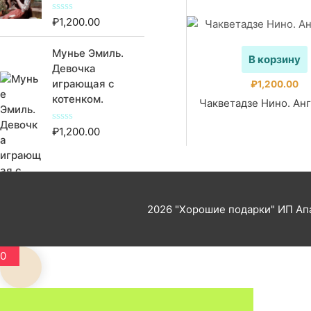
0
и
₽
1,200.00
О
з
ц
5
е
Мунье Эмиль.
н
В корзину
к
Девочка
а
играющая с
0
₽
1,200.00
и
котенком.
Чакветадзе Нино. Ан
з
5
₽
1,200.00
О
ц
е
н
к
а
0
и
2026
"Хорошие подарки"
ИП Апа
з
5
0