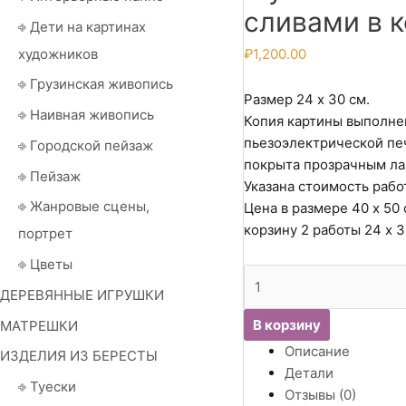
сливами в к
⎆ Дети на картинах
художников
₽
1,200.00
⎆ Грузинская живопись
Размер 24 х 30 см.
⎆ Наивная живопись
Копия картины выполне
пьезоэлектрической печ
⎆ Городской пейзаж
покрыта прозрачным ла
⎆ Пейзаж
Указана стоимость рабо
⎆ Жанровые сцены,
Цена в размере 40 х 50 
корзину 2 работы 24 х 
портрет
⎆ Цветы
Количество
ДЕРЕВЯННЫЕ ИГРУШКИ
товара
Мунье
В корзину
МАТРЕШКИ
Эмиль.
Описание
ИЗДЕЛИЯ ИЗ БЕРЕСТЫ
Девочка
Детали
со
⎆ Туески
Отзывы (0)
сливами