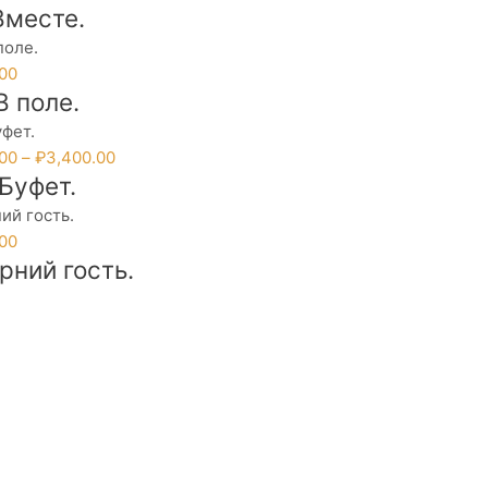
Вместе.
.00
В поле.
Диапазон
.00
–
₽
3,400.00
Буфет.
цен:
₽1,200.00
ько
–
.00
ий.
₽3,400.00
рний гость.
ь
це