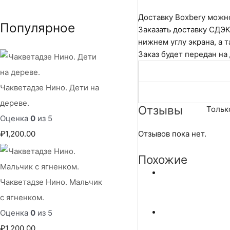
в
Доставку Boxbery можно
корзине.
Популярное
Заказать доставку СДЭК
нижнем углу экрана, а т
Заказ будет передан на
Чакветадзе Нино. Дети на
дереве.
Отзывы
Тольк
Оценка
0
из 5
₽
1,200.00
Отзывов пока нет.
Похожие
Чакветадзе Нино. Мальчик
с ягненком.
Оценка
0
из 5
₽
1,200.00