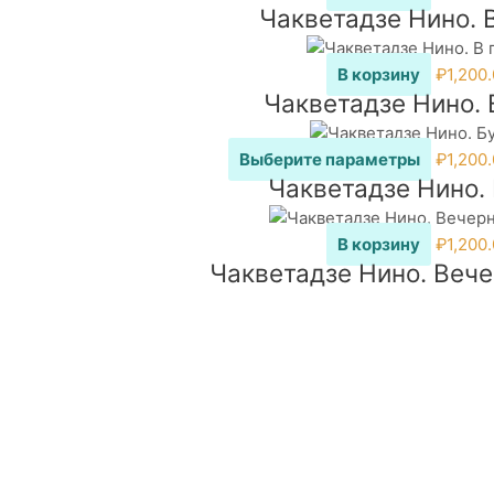
Чакветадзе Нино. 
В корзину
₽
1,200
Чакветадзе Нино. 
Этот
Выберите параметры
₽
1,200
Чакветадзе Нино. 
товар
имеет
нескол
В корзину
₽
1,200
вариац
Чакветадзе Нино. Вече
Опции
можно
выбрат
на
страни
товара.