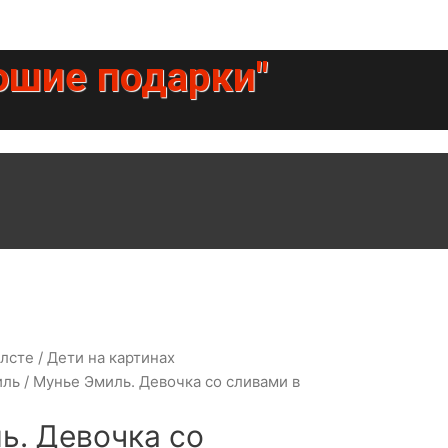
ошие подарки"
олсте
/
Дети на картинах
иль
/ Мунье Эмиль. Девочка со сливами в
ь. Девочка со