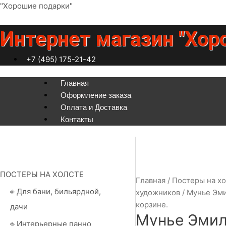
Перейти
"Хорошие подарки"
к
содержимому
Интернет магазин "Хор
+7 (495) 175-21-42
Меню
Главная
Оформление заказа
Оплата и Доставка
Контакты
ПОСТЕРЫ НА ХОЛСТЕ
Главная
/
Постеры на х
⎆ Для бани, бильярдной,
художников
/
Мунье Эм
корзине.
дачи
Мунье Эмил
⎆ Интерьерные панно