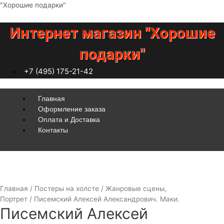
Перейти
"Хорошие подарки"
к
содержимому
Интернет магазин "Хорошие
подарки"
+7 (495) 175-21-42
Меню
Главная
Оформление заказа
Оплата и Доставка
Контакты
Главная
/
Постеры на холсте
/
Жанровые сцены,
Портрет
/ Писемский Алексей Александрович. Маки.
Писемский Алексей