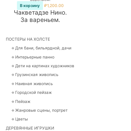
Опции
В корзину
₽
1,200.00
можно
Чакветадзе Нино.
выбрать
За вареньем.
на
странице
товара.
ПОСТЕРЫ НА ХОЛСТЕ
⎆ Для бани, бильярдной, дачи
⎆ Интерьерные панно
⎆ Дети на картинах художников
⎆ Грузинская живопись
⎆ Наивная живопись
⎆ Городской пейзаж
⎆ Пейзаж
⎆ Жанровые сцены, портрет
⎆ Цветы
ДЕРЕВЯННЫЕ ИГРУШКИ