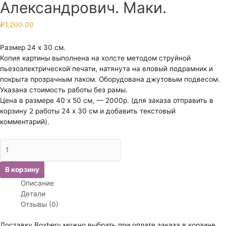
Александрович. Маки.
₽
1,200.00
Размер 24 х 30 см.
Копия картины выполнена на холсте методом струйной
пьезоэлектрической печати, натянута на еловый подрамник и
покрыта прозрачным лаком. Оборудована джутовым подвесом.
Указана стоимость работы без рамы.
Цена в размере 40 х 50 см, — 2000р. (для заказа отправить в
корзину 2 работы 24 х 30 см и добавить текстовый
комментарий).
Количество
товара
Писемский
В корзину
Алексей
Описание
Александрович.
Детали
Маки.
Отзывы (0)
Доставку Boxbery можно выбрать при оплате заказа в корзине