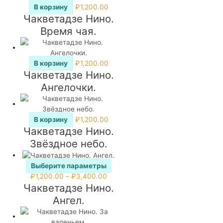
В корзину
₽
1,200.00
Чакветадзе Нино.
Время чая.
В корзину
₽
1,200.00
Чакветадзе Нино.
Ангелочки.
В корзину
₽
1,200.00
Чакветадзе Нино.
Звёздное небо.
Выберите параметры
Этот
Диапазон
₽
1,200.00
–
₽
3,400.00
Чакветадзе Нино.
товар
цен:
имеет
₽1,200.00
Ангел.
несколько
–
вариаций.
₽3,400.00