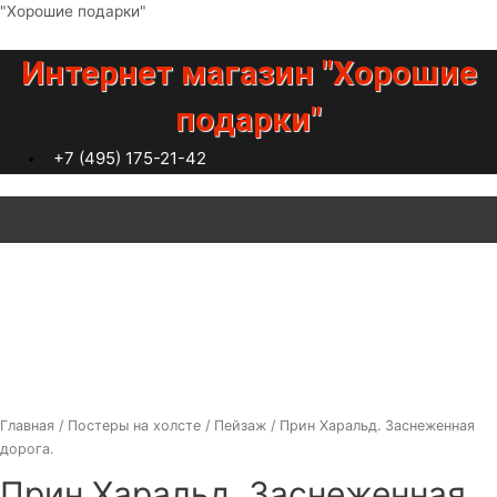
Перейти
"Хорошие подарки"
к
содержимому
Интернет магазин "Хорошие
подарки"
+7 (495) 175-21-42
Меню
Главная
/
Постеры на холсте
/
Пейзаж
/ Прин Харальд. Заснеженная
дорога.
Прин Харальд. Заснеженная