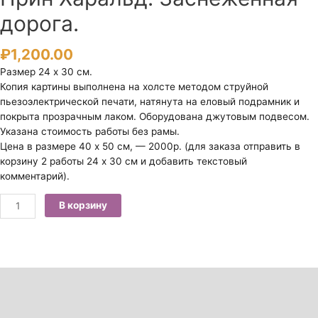
дорога.
₽
1,200.00
Размер 24 х 30 см.
Копия картины выполнена на холсте методом струйной
пьезоэлектрической печати, натянута на еловый подрамник и
покрыта прозрачным лаком. Оборудована джутовым подвесом.
Указана стоимость работы без рамы.
Цена в размере 40 х 50 см, — 2000р. (для заказа отправить в
корзину 2 работы 24 х 30 см и добавить текстовый
комментарий).
Количество
В корзину
товара
Прин
Харальд.
Заснеженная
дорога.
Описание
Детали