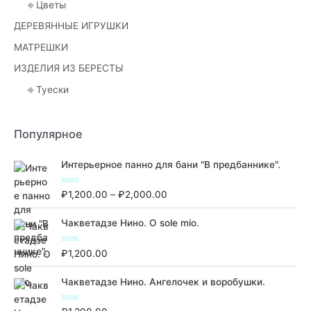
⎆ Цветы
ДЕРЕВЯННЫЕ ИГРУШКИ
МАТРЕШКИ
ИЗДЕЛИЯ ИЗ БЕРЕСТЫ
⎆ Туески
Популярное
Интерьерное панно для бани "В предбаннике".
О
Д
₽
1,200.00
–
₽
2,000.00
ц
и
е
н
а
Чакветадзе Нино. O sole mio.
к
п
а
0
а
О
₽
1,200.00
и
ц
з
з
е
5
о
н
Чакветадзе Нино. Ангелочек и воробушки.
к
н
а
ц
0
О