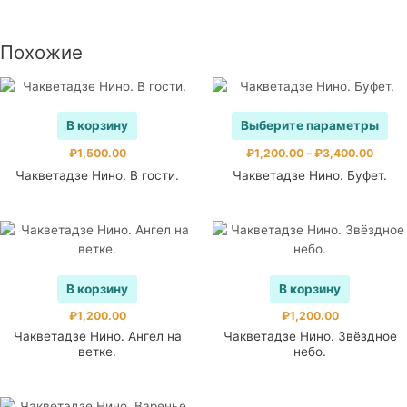
Похожие
Эт
В корзину
Выберите параметры
то
им
Диапа
₽
1,500.00
₽
1,200.00
–
₽
3,400.00
цен:
не
Чакветадзе Нино. В гости.
Чакветадзе Нино. Буфет.
₽1,20
ва
–
Оп
₽3,40
мо
вы
на
ст
В корзину
В корзину
то
₽
1,200.00
₽
1,200.00
Чакветадзе Нино. Ангел на
Чакветадзе Нино. Звёздное
ветке.
небо.