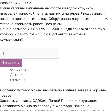
Размер 24 х 30 см.
Копия картины выполнена на холсте методом струйной
пьезоэлектрической печати, натянута на еловый подрамник и
покрыта прозрачным лаком. Оборудована джутовым подвесом.
Указана стоимость работы без рамы.
Цена в размере 40 х 50 см, — 2000р. (для заказа отправить в
корзину 2 работы 24 х 30 см и добавить текстовый
комментарий).
Количество
товара
Риччи
В корзину
Артуро.
Описание
Художественный
Детали
зал.
Отзывы (0)
Доставку Boxbery можно выбрать при оплате заказа в корзине
товара.
Заказать доставку СДЭКом, Почтой России или курьером
Достависта можно по запросу в WhatsApp, нажав на
всплывающую иконку в правом нижнем углу экрана, а так же