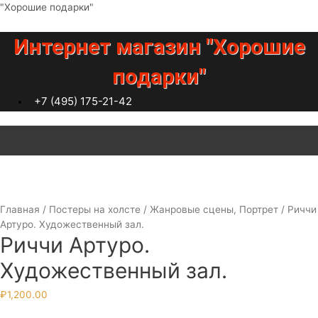
Перейти
"Хорошие подарки"
к
содержимому
Интернет магазин "Хорошие
подарки"
+7 (495) 175-21-42
Меню
Главная
/
Постеры на холсте
/
Жанровые сцены, Портрет
/ Риччи
Артуро. Художественный зал.
Риччи Артуро.
Художественный зал.
₽
1,200.00