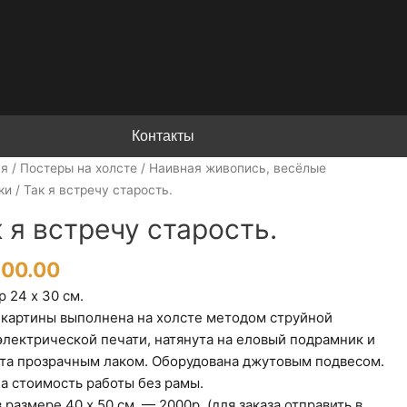
Контакты
ая
/
Постеры на холсте
/
Наивная живопись, весёлые
ки
/ Так я встречу старость.
 я встречу старость.
200.00
 24 х 30 см.
 картины выполнена на холсте методом струйной
электрической печати, натянута на еловый подрамник и
та прозрачным лаком. Оборудована джутовым подвесом.
на стоимость работы без рамы.
 размере 40 х 50 см, — 2000р. (для заказа отправить в