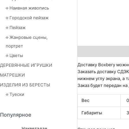
⎆ Наивная живопись
⎆ Городской пейзаж
⎆ Пейзаж
⎆ Жанровые сцены,
портрет
Описание
Детали
О
⎆ Цветы
Доставку Boxbery можно
ДЕРЕВЯННЫЕ ИГРУШКИ
Заказать доставку СДЭК
МАТРЕШКИ
нижнем углу экрана, а т
ИЗДЕЛИЯ ИЗ БЕРЕСТЫ
Заказ будет передан на
⎆ Туески
Вес
0
Габариты
3
Популярное
Чакветадзе