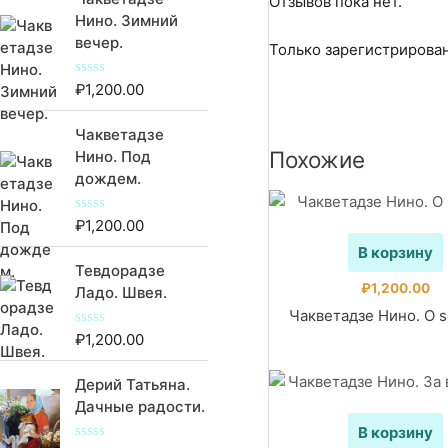
Отзывов пока нет.
Нино. Зимний
вечер.
Только зарегистрирован
₽
1,200.00
О
ц
е
Чакветадзе
н
к
Похожие
Нино. Под
а
дождем.
0
и
з
5
₽
1,200.00
О
ц
В корзину
е
Тевдорадзе
н
к
₽
1,200.00
Ладо. Швея.
а
Чакветадзе Нино. O s
0
и
₽
1,200.00
О
з
ц
5
е
Дерий Татьяна.
н
к
Дачные радости.
а
0
В корзину
и