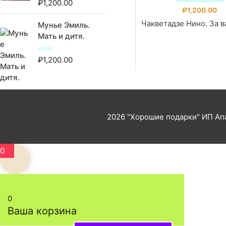
₽
1,200.00
О
з
ц
₽
1,200.00
5
е
Чакветадзе Нино. За в
Мунье Эмиль.
н
к
Мать и дитя.
а
0
и
₽
1,200.00
О
з
ц
5
е
н
к
а
0
и
2026
"Хорошие подарки"
ИП Апа
з
5
0
0
Ваша корзина