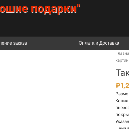
рошие подарки"
ение заказа
Оплата и Доставка
Главн
картин
Так
₽
1,
Размер
Копия
пьезо
покры
Указа
Цена в