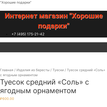
Перейти
"Хорошие подарки"
к
содержимому
Интернет магазин "Хорошие
подарки"
+7 (495) 175-21-42
Меню
Главная
/
Изделия из бересты
/
Туески
/ Туесок средний «Соль»
с ягодным орнаментом
Туесок средний «Соль» с
ягодным орнаментом
₽
600.00