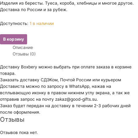
Изделия из бересты. Туеса, короба, хлебницы и многое другое.
Доставка по России и за рубеж.
Доступность:
1 в наличии
Количество
В корзину
товара
Описание
Туесок
Отзывы (0)
средний
"Соль"
Доставку Boxbery можно выбрать при оплате заказа в корзине
с
товара.
ягодным
Заказать доставку СДЭКом, Почтой России или курьером
орнаментом
Достависта можно по запросу в WhatsApp, нажав на
всплывающую иконку в правом нижнем углу экрана, а так же
отправив запрос на почту zakaz@good-gifts.su.
Заказ будет передан на доставку в течении 2-3 рабочих дней
после оформления.
Отзывы
Отзывов пока нет.