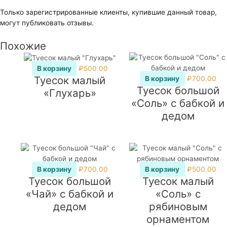
Только зарегистрированные клиенты, купившие данный товар,
могут публиковать отзывы.
Похожие
В корзину
₽
500.00
Туесок малый
В корзину
₽
700.00
Туесок большой
«Глухарь»
«Соль» с бабкой и
дедом
В корзину
₽
700.00
В корзину
₽
500.00
Туесок большой
Туесок малый
«Чай» с бабкой и
«Соль» с
дедом
рябиновым
орнаментом