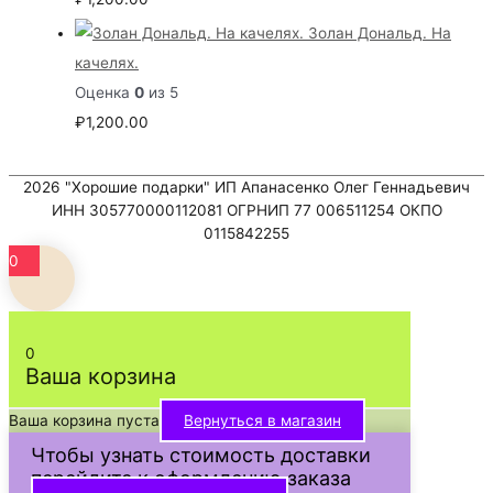
Золан Дональд. На
качелях.
Оценка
0
из 5
₽
1,200.00
2026
"Хорошие подарки"
ИП Апанасенко Олег Геннадьевич
ИНН 305770000112081 ОГРНИП 77 006511254 ОКПО
0115842255
0
0
Ваша корзина
Ваша корзина пуста
Вернуться в магазин
Чтобы узнать стоимость доставки
перейдите к оформлению заказа