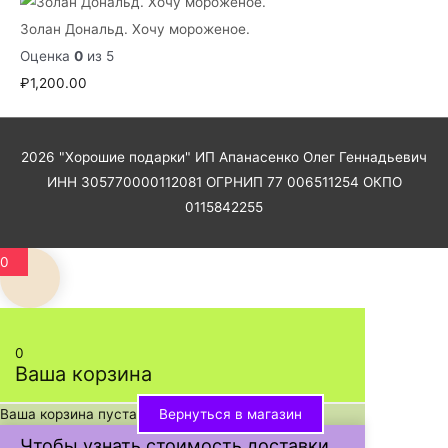
,
Золан Дональд. Хочу мороженое.
2
Оценка
0
из 5
0
₽
1,200.00
0
.
0
2026
"Хорошие подарки"
ИП Апанасенко Олег Геннадьевич
0
ИНН 305770000112081 ОГРНИП 77 006511254 ОКПО
–
0115842255
₽
3
0
,
4
0
0
0
Ваша корзина
.
Ваша корзина пуста
Вернуться в магазин
0
Чтобы узнать стоимость доставки
0