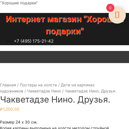
Перейти
"Хорошие подарки"
0
к
содержимому
Интернет магазин "Хорошие
подарки"
+7 (495) 175-21-42
Меню
Главная
/
Постеры на холсте
/
Дети на картинах
художников
/
Чакветадзе Нино
/ Чакветадзе Нино. Друзья.
Чакветадзе Нино. Друзья.
₽
1,200.00
Размер 24 х 30 см.
Копия картины выполнена на холсте методом струйной