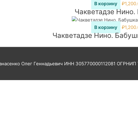
В корзину
₽
1,200
Чакветадзе Нино. 
В корзину
₽
1,200
Чакветадзе Нино. Бабушк
насенко Олег Геннадьевич ИНН 305770000112081 ОГРНИП 