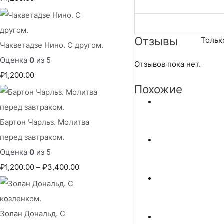
Отзывы
Тольк
Чакветадзе Нино. С другом.
Оценка
0
из 5
Отзывов пока нет.
₽
1,200.00
Похожие
Бартон Чарльз. Молитва
перед завтраком.
Оценка
0
из 5
Д
₽
1,200.00
–
₽
3,400.00
и
а
п
Золан Дональд. С