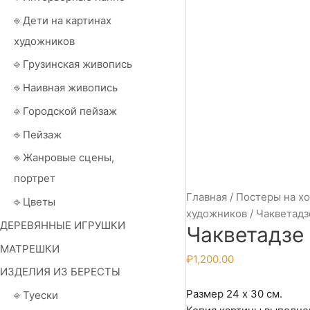
⎆ Дети на картинах
художников
⎆ Грузинская живопись
⎆ Наивная живопись
⎆ Городской пейзаж
⎆ Пейзаж
⎆ Жанровые сцены,
портрет
Главная
/
Постеры на х
⎆ Цветы
художников
/
Чакветадз
ДЕРЕВЯННЫЕ ИГРУШКИ
Чакветадзе 
МАТРЕШКИ
₽
1,200.00
ИЗДЕЛИЯ ИЗ БЕРЕСТЫ
Размер 24 х 30 см.
⎆ Туески