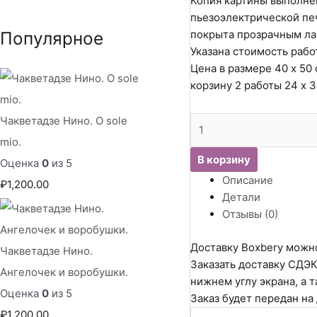
Копия картины выполне
пьезоэлектрической печ
Популярное
покрыта прозрачным ла
Указана стоимость рабо
Цена в размере 40 х 50 
корзину 2 работы 24 х 
Количество
Чакветадзе Нино. O sole
товара
mio.
Чакветадзе
В корзину
Оценка
0
из 5
Нино.
Описание
₽
1,200.00
Игра
Детали
в
Отзывы (0)
прятки.
Доставку Boxbery можно
Чакветадзе Нино.
Заказать доставку СДЭК
Ангелочек и воробушки.
нижнем углу экрана, а т
Оценка
0
из 5
Заказ будет передан на
₽
1,200.00