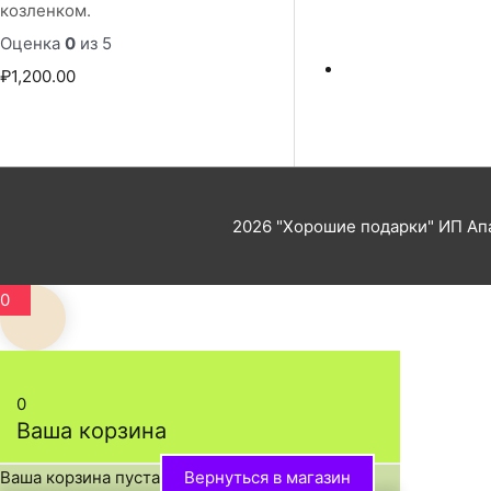
а
козленком.
з
Оценка
0
из 5
о
₽
1,200.00
н
ц
е
н
2026
"Хорошие подарки"
ИП Апа
:
₽
0
1
,
2
0
0
Ваша корзина
0
.
Ваша корзина пуста
Вернуться в магазин