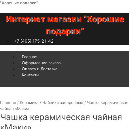
Перейти
"Хорошие подарки"
к
содержимому
Интернет магазин "Хорошие
подарки"
+7 (495) 175-21-42
Меню
Главная
Оформление заказа
Оплата и Доставка
Контакты
Главная
/
Керамика
/
Чайники заварочные
/ Чашка керамическая
чайная «Маки»
Чашка керамическая чайная
«Маки»