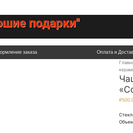
ошие подарки"
ормление заказа
Оплата и Доста
Главн
керам
Ча
«С
₽
500.
Стекля
Объем 