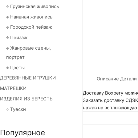
⎆ Грузинская живопись
⎆ Наивная живопись
⎆ Городской пейзаж
⎆ Пейзаж
⎆ Жанровые сцены,
портрет
⎆ Цветы
ДЕРЕВЯННЫЕ ИГРУШКИ
Описание
Детали
МАТРЕШКИ
Доставку Boxbery можно
ИЗДЕЛИЯ ИЗ БЕРЕСТЫ
Заказать доставку СДЭК
нажав на всплывающую и
⎆ Туески
Популярное