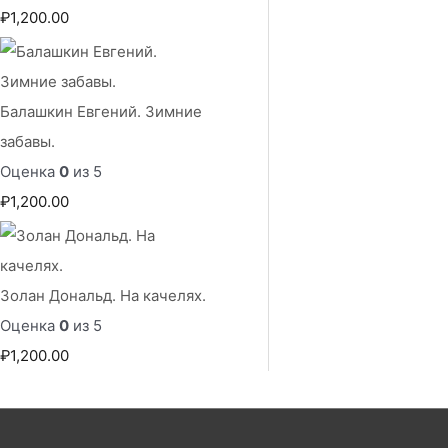
:
₽
1,200.00
₽
1
,
Балашкин Евгений. Зимние
2
забавы.
0
Оценка
0
из 5
0
₽
1,200.00
.
0
0
Золан Дональд. На качелях.
–
Оценка
0
из 5
₽
₽
1,200.00
3
,
4