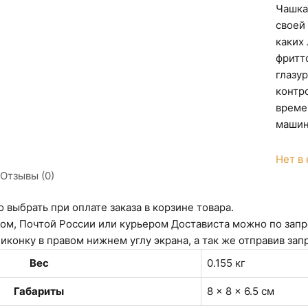
Чашка
своей
каких
фритт
глазу
контр
време
машин
Нет в
Отзывы (0)
 выбрать при оплате заказа в корзине товара.
ом, Почтой России или курьером Достависта можно по запр
конку в правом нижнем углу экрана, а так же отправив запр
Вес
0.155 кг
Габариты
8 × 8 × 6.5 см