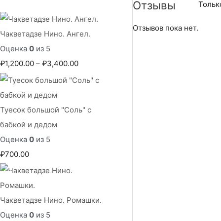
Отзывы
Тольк
Отзывов пока нет.
Чакветадзе Нино. Ангел.
Оценка
0
из 5
Д
₽
1,200.00
–
₽
3,400.00
и
а
п
Туесок большой "Соль" с
а
бабкой и дедом
з
Оценка
0
из 5
о
₽
700.00
н
ц
е
Чакветадзе Нино. Ромашки.
н
Оценка
0
из 5