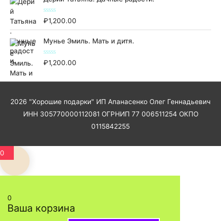
к
а
0
О
₽
1,200.00
и
ц
з
е
5
н
Мунье Эмиль. Мать и дитя.
к
а
0
О
₽
1,200.00
и
ц
з
е
5
н
к
а
0
2026
"Хорошие подарки"
ИП Апанасенко Олег Геннадьевич
и
з
ИНН 305770000112081 ОГРНИП 77 006511254 ОКПО
5
0115842255
0
0
Ваша корзина