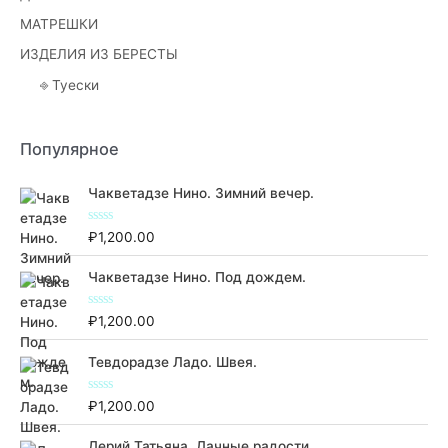
МАТРЕШКИ
ИЗДЕЛИЯ ИЗ БЕРЕСТЫ
⎆ Туески
Популярное
Чакветадзе Нино. Зимний вечер.
О
₽
1,200.00
ц
е
н
Чакветадзе Нино. Под дождем.
к
а
0
О
₽
1,200.00
и
ц
з
е
5
н
Тевдорадзе Ладо. Швея.
к
а
0
О
₽
1,200.00
и
ц
з
е
5
н
Дерий Татьяна. Дачные радости.